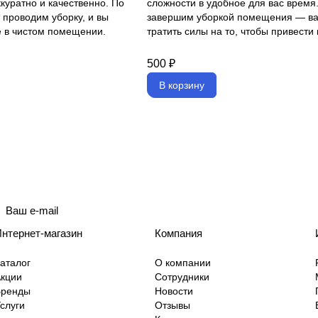
куратно и качественно. По
сложности в удобное для вас время
 проводим уборку, и вы
завершим уборкой помещения — ва
е в чистом помещении.
тратить силы на то, чтобы привести
офис в порядок.
500 ₽
В корзину
политикой конфиденциальности
нтернет-магазин
Компания
аталог
О компании
кции
Сотрудники
Бренды
Новости
слуги
Отзывы