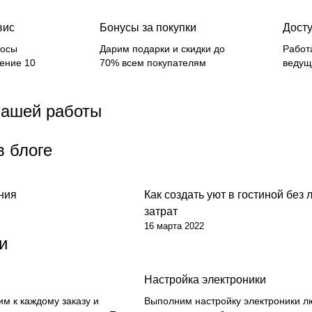
вис
Бонусы за покупки
Дост
росы
Дарим подарки и скидки до
Работ
чение 10
70% всем покупателям
ведущ
нашей работы
в блоге
ния
Как создать уют в гостиной без
м
Дом
затрат
16 марта 2022
и
Настройка электроники
м к каждому заказу и
Выполним настройку электроники л