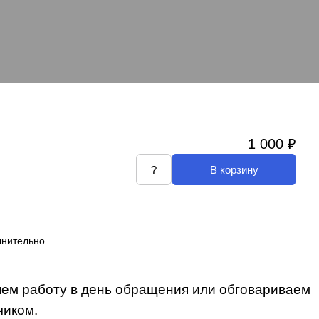
1 000 ₽
?
В корзину
лнительно
яем работу в день обращения или обговариваем
чиком.