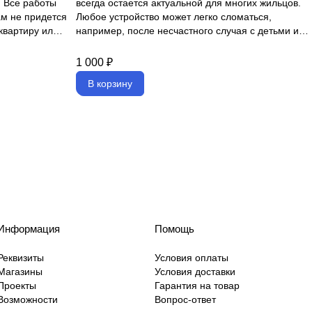
. Все работы
всегда остается актуальной для многих жильцов.
м не придется
Любое устройство может легко сломаться,
 квартиру или
например, после несчастного случая с детьми или
домашними животными.
1 000 ₽
В корзину
Информация
Помощь
Реквизиты
Условия оплаты
Магазины
Условия доставки
Проекты
Гарантия на товар
Возможности
Вопрос-ответ