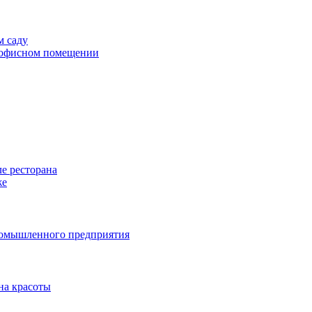
м саду
в офисном помещении
е ресторана
же
ромышленного предприятия
на красоты