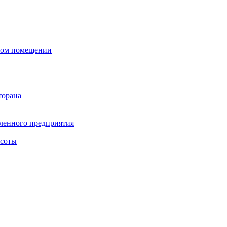
сном помещении
торана
ленного предприятия
асоты